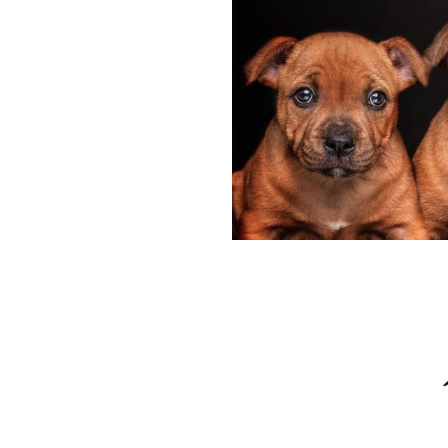
Hyppää
sisältöön