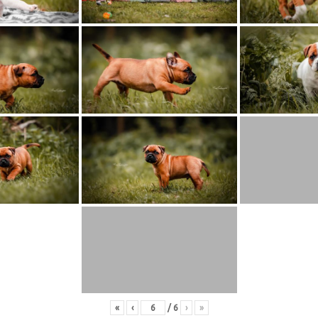
«
‹
/
6
›
»